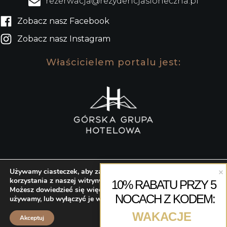
rezerwacja@rezydencjasloneczna.pl
Zobacz nasz Facebook
Zobacz nasz Instagram
Właścicielem portalu jest:
Używamy ciasteczek, aby zapewnić najlepszą jakość
korzystania z naszej witryny.
® Słoneczna Rezydencja 2024
10% RABATU PRZY 5 
Możesz dowiedzieć się więcej o tym, jakich ciasteczek
NOCACH Z KODEM:
używamy, lub wyłączyć je w
ustawieniach
.
WAKACJE
Akceptuj
Zarezerwuj
Dojazd
Kontakt